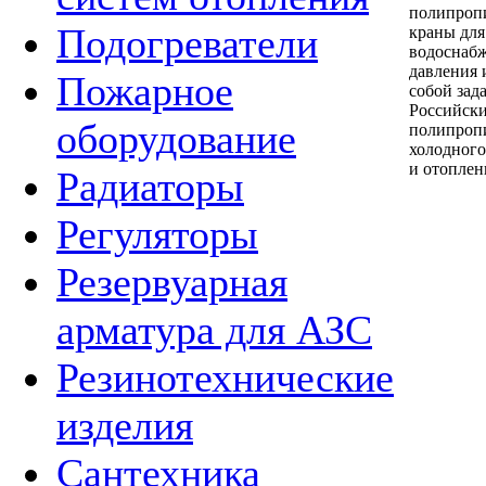
полипроп
Подогреватели
краны для
водоснабж
давления 
Пожарное
собой зад
Российски
оборудование
полипропи
холодного
и отоплен
Радиаторы
Регуляторы
Резервуарная
арматура для АЗС
Резинотехнические
изделия
Сантехника